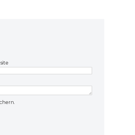
ite
chern.