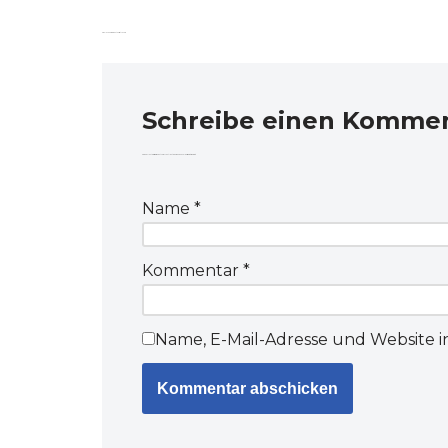
Gianluca Pardini Kantonsrat Luzern
Schreibe einen Komme
Deine E-Mail-Adresse wird nicht veröffentlicht.
Erforderliche Felder sind mit
markiert
Name
*
Kommentar
*
Name, E-Mail-Adresse und Website 